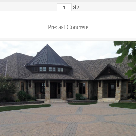
of
7
Precast Concrete