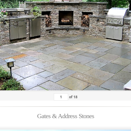
of
18
Gates & Address Stones