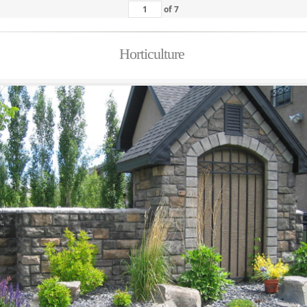
of
7
Horticulture