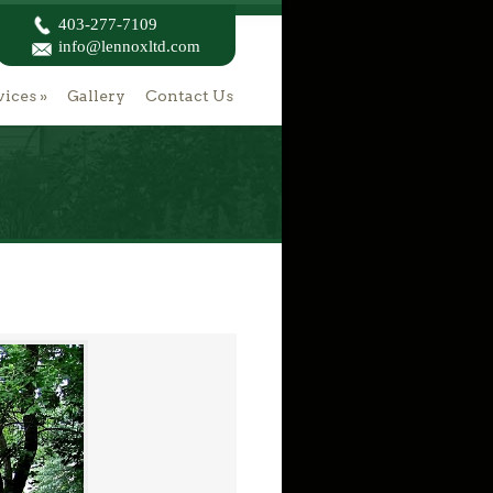
403-277-7109
info@lennoxltd.com
vices
»
Gallery
Contact Us