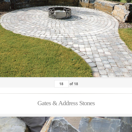
of
18
Gates & Address Stones