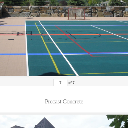
of
7
Precast Concrete