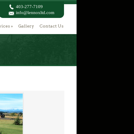
403-277-7109
info@lennoxltd.com
vices
»
Gallery
Contact Us