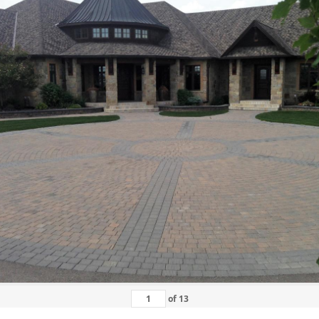
of
13