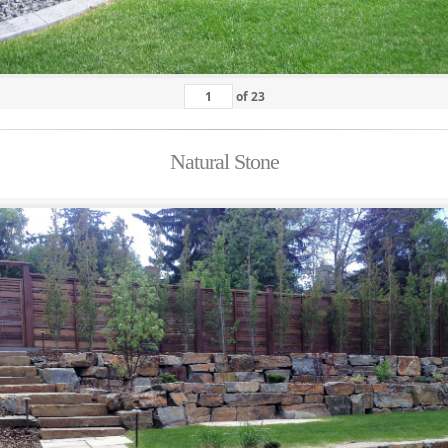
of
23
Natural Stone