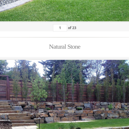
of
23
Natural Stone