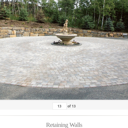
of
13
Retaining Walls