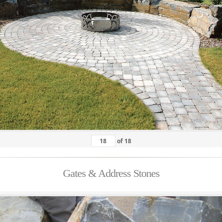
of
18
Gates & Address Stones