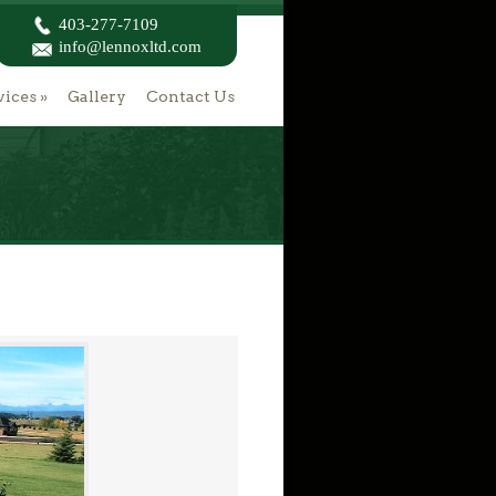
403-277-7109
info@lennoxltd.com
vices
»
Gallery
Contact Us