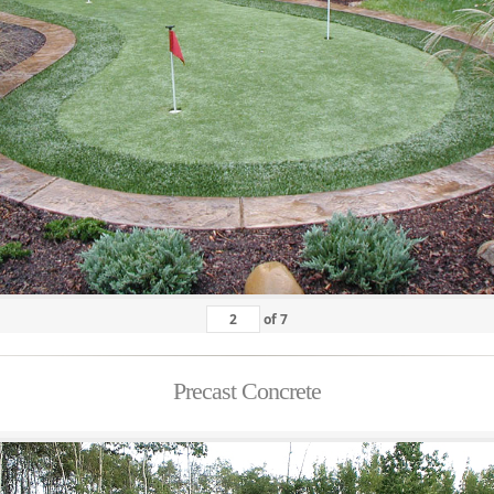
of
7
Precast Concrete