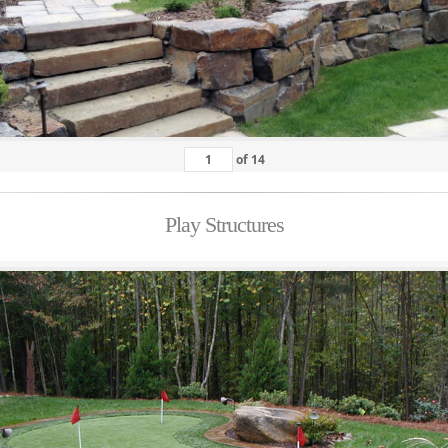
of
14
Play Structures