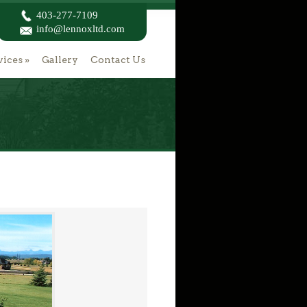
403-277-7109
info@lennoxltd.com
vices
»
Gallery
Contact Us