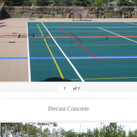
of
7
Precast Concrete