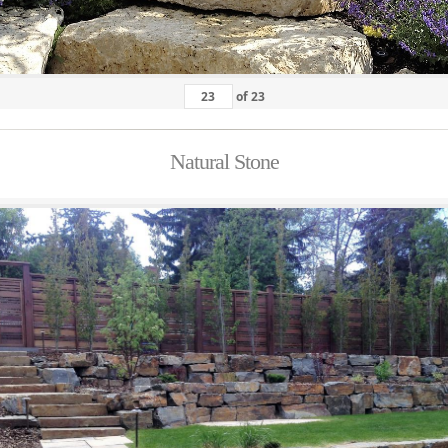
of
23
Natural Stone