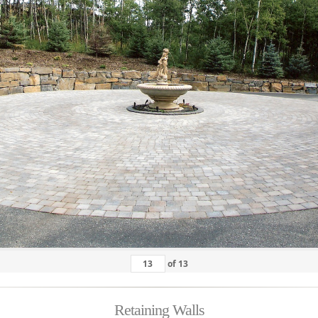
of
13
Retaining Walls