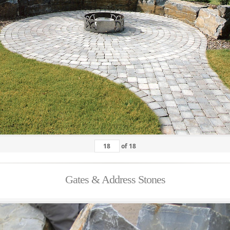
of
18
Gates & Address Stones